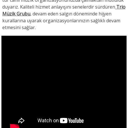
tür canlı müzik organizasyonunuzda çalmaktan mutluluk
duyarız. Ka
liteli hizmet anlayışını senelerdir sürdüren
Trio
Müzik Grubu
, devam eden salgın döneminde hijyen
kurallarına uyarak organizasyonlarınızın sağlıklı devam
etmesini sağlar.